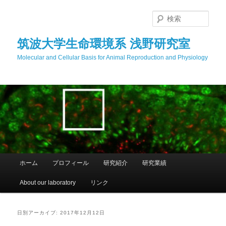
メ
サ
イ
ブ
検
ン
コ
索
コ
ン
筑波大学生命環境系 浅野研究室
ン
テ
Molecular and Cellular Basis for Animal Reproduction and Physiology
テ
ン
ン
ツ
ツ
へ
へ
移
移
動
動
メ
ホーム
プロフィール
研究紹介
研究業績
イ
ン
About our laboratory
リンク
メ
ニ
ュ
日別アーカイブ:
2017年12月12日
ー