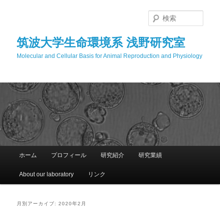
メ
サ
イ
ブ
検
ン
コ
索
コ
ン
筑波大学生命環境系 浅野研究室
ン
テ
Molecular and Cellular Basis for Animal Reproduction and Physiology
テ
ン
ン
ツ
ツ
へ
へ
移
移
動
動
メ
ホーム
プロフィール
研究紹介
研究業績
イ
ン
About our laboratory
リンク
メ
ニ
ュ
月別アーカイブ:
2020年2月
ー