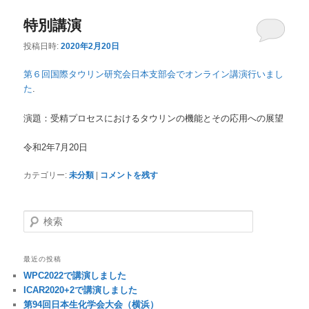
特別講演
投稿日時:
2020年2月20日
第６回国際タウリン研究会日本支部会でオンライン講演行いまし
た
.
演題：受精プロセスにおけるタウリンの機能とその応用への展望
令和2年7月20日
カテゴリー:
未分類
|
コメントを残す
検
索
最近の投稿
WPC2022で講演しました
ICAR2020+2で講演しました
第94回日本生化学会大会（横浜）