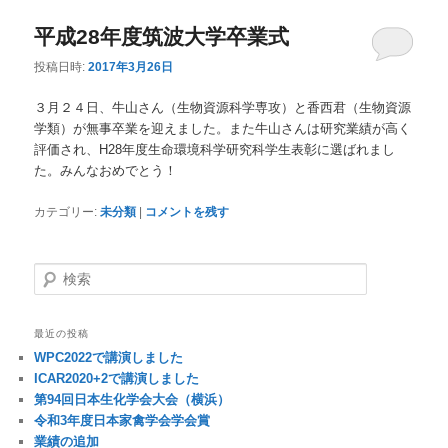
平成28年度筑波大学卒業式
投稿日時:
2017年3月26日
３月２４日、牛山さん（生物資源科学専攻）と香西君（生物資源
学類）が無事卒業を迎えました。また牛山さんは研究業績が高く
評価され、H28年度生命環境科学研究科学生表彰に選ばれまし
た。みんなおめでとう！
カテゴリー:
未分類
|
コメントを残す
検
索
最近の投稿
WPC2022で講演しました
ICAR2020+2で講演しました
第94回日本生化学会大会（横浜）
令和3年度日本家禽学会学会賞
業績の追加