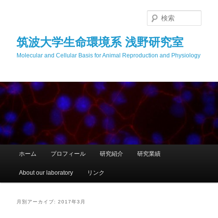
メ
サ
イ
ブ
検
ン
コ
索
コ
ン
筑波大学生命環境系 浅野研究室
ン
テ
Molecular and Cellular Basis for Animal Reproduction and Physiology
テ
ン
ン
ツ
ツ
へ
へ
移
移
動
動
メ
ホーム
プロフィール
研究紹介
研究業績
イ
ン
About our laboratory
リンク
メ
ニ
ュ
月別アーカイブ:
2017年3月
ー