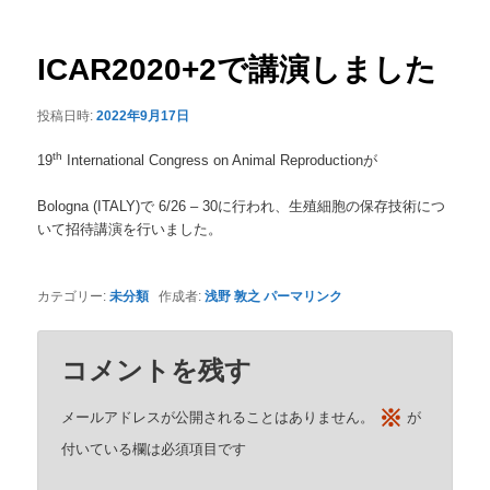
ナ
ビ
ゲ
ICAR2020+2で講演しました
ー
シ
投稿日時:
2022年9月17日
ョ
ン
th
19
International Congress on Animal Reproductionが
Bologna (ITALY)で 6/26 – 30に行われ、生殖細胞の保存技術につ
いて招待講演を行いました。
カテゴリー:
未分類
作成者:
浅野 敦之
パーマリンク
コメントを残す
※
メールアドレスが公開されることはありません。
が
付いている欄は必須項目です