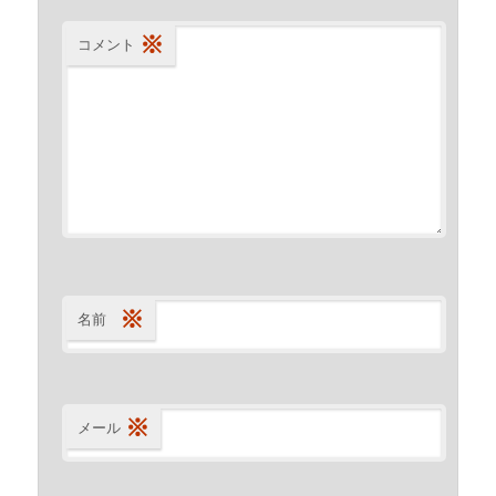
※
コメント
※
名前
※
メール