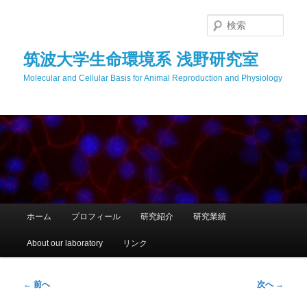
メ
イ
検
ン
索
コ
筑波大学生命環境系 浅野研究室
ン
Molecular and Cellular Basis for Animal Reproduction and Physiology
テ
ン
ツ
へ
移
動
メ
ホーム
プロフィール
研究紹介
研究業績
イ
ン
About our laboratory
リンク
メ
ニ
ュ
投
←
前へ
次へ
→
ー
稿