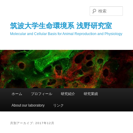
メ
サ
イ
ブ
検
ン
コ
索
コ
ン
筑波大学生命環境系 浅野研究室
ン
テ
Molecular and Cellular Basis for Animal Reproduction and Physiology
テ
ン
ン
ツ
ツ
へ
へ
移
移
動
動
メ
ホーム
プロフィール
研究紹介
研究業績
イ
ン
About our laboratory
リンク
メ
ニ
ュ
月別アーカイブ:
2017年12月
ー