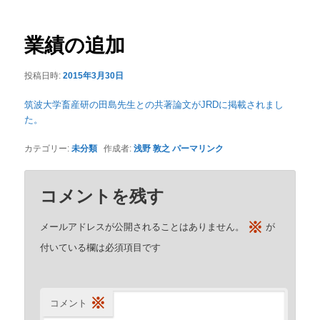
ナ
ビ
ゲ
業績の追加
ー
シ
投稿日時:
2015年3月30日
ョ
ン
筑波大学畜産研の田島先生との共著論文がJRDに掲載されまし
た。
カテゴリー:
未分類
作成者:
浅野 敦之
パーマリンク
コメントを残す
※
メールアドレスが公開されることはありません。
が
付いている欄は必須項目です
※
コメント