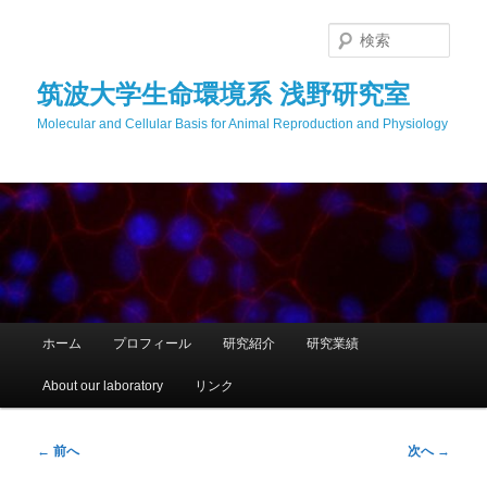
メ
イ
検
ン
索
コ
筑波大学生命環境系 浅野研究室
ン
Molecular and Cellular Basis for Animal Reproduction and Physiology
テ
ン
ツ
へ
移
動
メ
ホーム
プロフィール
研究紹介
研究業績
イ
ン
About our laboratory
リンク
メ
ニ
ュ
投
←
前へ
次へ
→
ー
稿